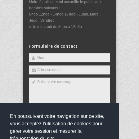
Notre établissement accueille le public aux
horaires suivants :
8hoo 12hoo - 14hoo 17hoo - Lundi, Mardi,
Jeudi, Vendredi
et le mercredi de 8hoo à 12h3o
Formulaire de contact
En poursuivant votre navigation sur ce site,
Envoyer
vous acceptez l'utilisation de cookies pour
gérer votre session et mesurer la
fréquentation du site.