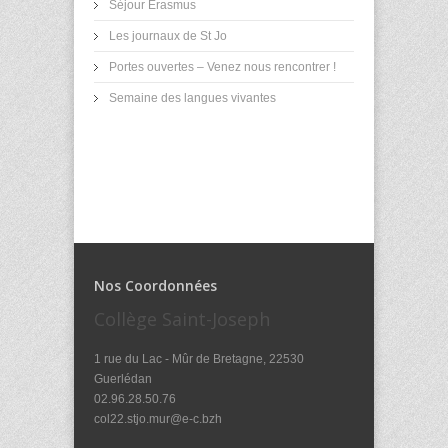
Séjour Erasmus
Les journaux de St Jo
Portes ouvertes – Venez nous rencontrer !
Semaine des langues vivantes
Nos Coordonnées
Collège Saint-Joseph
1 rue du Lac - Mûr de Bretagne, 22530
Guerlédan
02.96.28.50.76
col22.stjo.mur@e-c.bzh