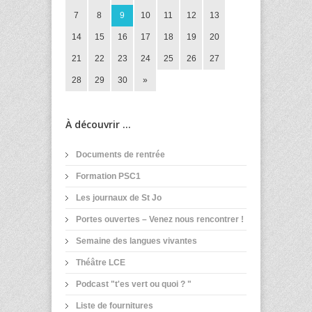
7
8
9
10
11
12
13
14
15
16
17
18
19
20
21
22
23
24
25
26
27
28
29
30
»
À découvrir ...
Documents de rentrée
Formation PSC1
Les journaux de St Jo
Portes ouvertes – Venez nous rencontrer !
Semaine des langues vivantes
Théâtre LCE
Podcast "t'es vert ou quoi ? "
Liste de fournitures