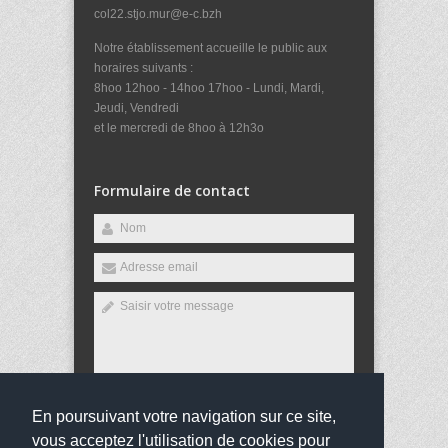
col22.stjo.mur@e-c.bzh
Notre établissement accueille le public aux
horaires suivants :
8hoo 12hoo - 14hoo 17hoo - Lundi, Mardi,
Jeudi, Vendredi
et le mercredi de 8hoo à 12h3o
Formulaire de contact
En poursuivant votre navigation sur ce site,
Envoyer
vous acceptez l'utilisation de cookies pour