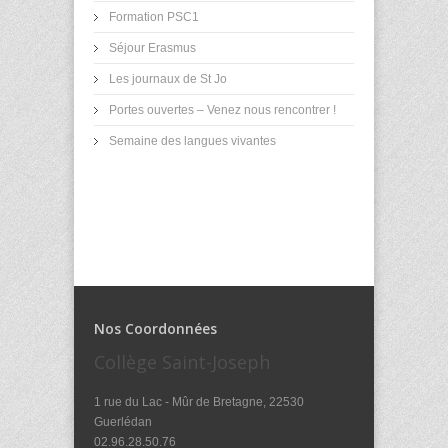
Formation PSC1
Séjour Erasmus
Les journaux de St Jo
Portes ouvertes – Venez nous rencontrer !
Semaine des langues vivantes
Nos Coordonnées
Collège Saint-Joseph
1 rue du Lac - Mûr de Bretagne, 22530
Guerlédan
02.96.28.50.76