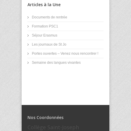
Articles à la Une
Documents de rentrée
Formation PSC1
Séjour Erasmus
Les journaux de St Jo
Portes ouvertes – Venez nous rencontrer !
Semaine des langues vivantes
Nos Coordonnées
Collège Saint-Joseph