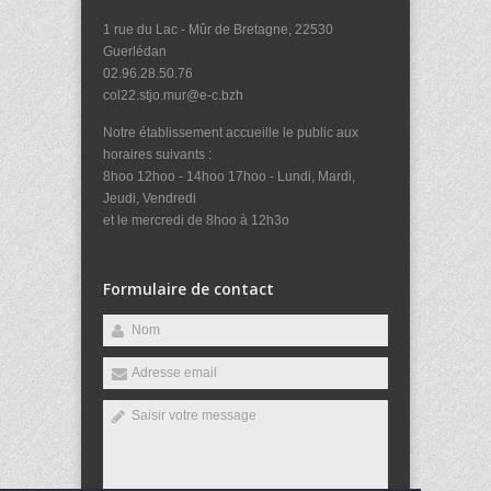
1 rue du Lac - Mûr de Bretagne, 22530
Guerlédan
02.96.28.50.76
col22.stjo.mur@e-c.bzh
Notre établissement accueille le public aux
horaires suivants :
8hoo 12hoo - 14hoo 17hoo - Lundi, Mardi,
Jeudi, Vendredi
et le mercredi de 8hoo à 12h3o
Formulaire de contact