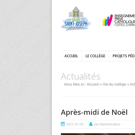
ACCUEIL
LE COLLÈGE
PROJETS PÉ
Actualités
Vous êtes ici :
Accueil
»
Vie du collège
»
Act
Après-midi de Noël
2021-01-04
par Administrateur