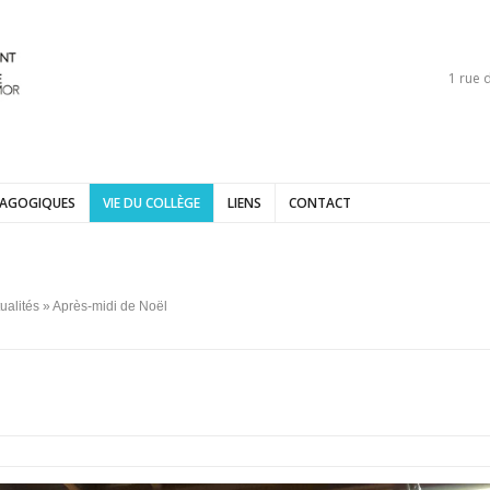
1 rue 
DAGOGIQUES
VIE DU COLLÈGE
LIENS
CONTACT
ualités
» Après-midi de Noël